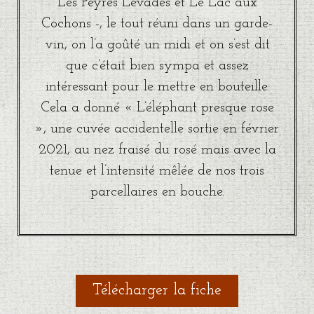
Les Peyres Levades et Le Lac aux
Cochons -, le tout réuni dans un garde-
vin, on l’a goûté un midi et on s’est dit
que c’était bien sympa et assez
intéressant pour le mettre en bouteille.
Cela a donné « L’éléphant presque rose
», une cuvée accidentelle sortie en février
2021, au nez fraisé du rosé mais avec la
tenue et l’intensité mêlée de nos trois
parcellaires en bouche.
Télécharger la fiche