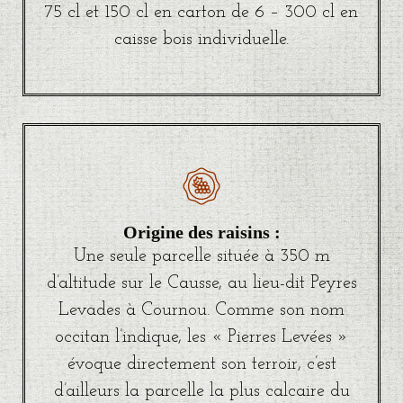
75 cl et 150 cl en carton de 6 – 300 cl en
caisse bois individuelle.
Origine des raisins :
Une seule parcelle située à 350 m
d’altitude sur le Causse, au lieu-dit Peyres
Levades à Cournou. Comme son nom
occitan l’indique, les « Pierres Levées »
évoque directement son terroir, c’est
d’ailleurs la parcelle la plus calcaire du