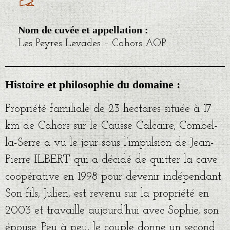
Nom de cuvée et appellation :
Les Peyres Levades – Cahors AOP
Histoire et philosophie du domaine :
Propriété familiale de 23 hectares située à 17
km de Cahors sur le Causse Calcaire, Combel-
la-Serre a vu le jour sous l’impulsion de Jean-
Pierre ILBERT qui a décidé de quitter la cave
coopérative en 1998 pour devenir indépendant.
Son fils, Julien, est revenu sur la propriété en
2003 et travaille aujourd’hui avec Sophie, son
épouse. Peu à peu, le couple donne un second